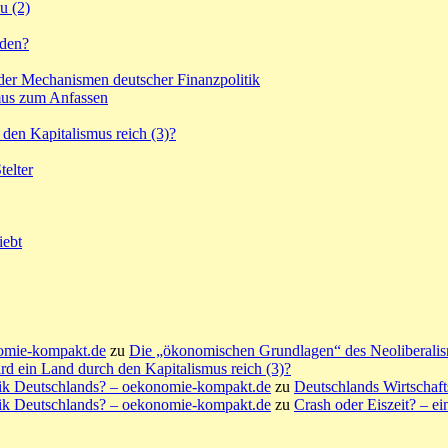
u (2)
aden?
er Mechanismen deutscher Finanzpolitik
mus zum Anfassen
den Kapitalismus reich (3)?
elter
iebt
nomie-kompakt.de
zu
Die „ökonomischen Grundlagen“ des Neoliberali
d ein Land durch den Kapitalismus reich (3)?
lik Deutschlands? – oekonomie-kompakt.de
zu
Deutschlands Wirtschaft
lik Deutschlands? – oekonomie-kompakt.de
zu
Crash oder Eiszeit? – e