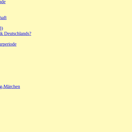
nde
haft
3)
ik Deutschlands?
urperiode
ng-Märchen