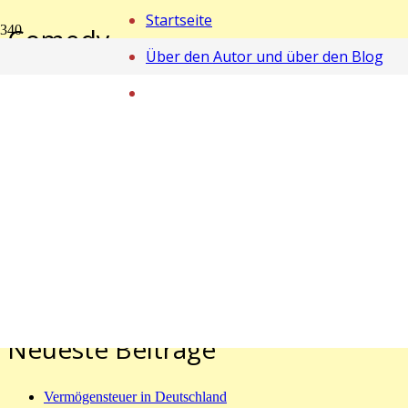
Startseite
Comedy
Über den Autor und über den Blog
Start
Comedy
Trump am Himmelstor
COMEDY
vor 7 Jahren
Trump Nachdem ich einen Abend lang einen längeren Artikel über d
Präsidenten Donald Trump gelesen hatte und mir der Kopf von all de
schlief ich über der…
Suchen
nach:
Neueste Beiträge
Vermögensteuer in Deutschland