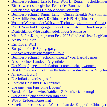
Buchbesprechung: Lars P. Feld, Wolf H. Reuter – Schuldenwe
Ein schwerer strategischer Fehler des Bundeskanzlers
Der Nachfolger des China-Modells: Vietnam
Buchbesprechung: Rainer Land – Chinas gelenkte Marktwirtsc
Die Achillesferse der VR China: die KPCH (China-4)
Von der Werkstatt der Welt zum Technologiezentrum – China (
Die 3. Verschuldungsorgie in der Geschichte der Bundesrepubl
Deutschlands Wirtschaftsmodell in der Sackgasse
Mein Sofort-Kurzprogramm Feb. 2025 für die nächste Legislat
An meine Leser
Ein großer Wurf
Zu spät in die E-Spur gegangen
Die Schwerkraft ehemaliger Größe
Buchbesprechung: „Schockmomente“ von Harold James
Absturz eines Landes – Argentinien
Der Kampf gegen die Inflation ist noch nicht gewonnen
Heikle Probleme des Umweltschutzes_3 – das Plastik-Recycli
An meine Leser!
Die Inflation verfestigt sich
So nicht EZB und EU-Zentrale!
Ukraine – ein Fass ohne Boden?
Russland – keine wirtschaftliche Zukunftsorientierung!
Der Anfang einer erhöhten Inflation?
Wovor Erdoğan Angst hat
Scheitert die chinesische Wirtschaft an der Klippe? – China (2)