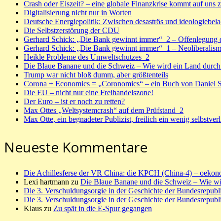
Crash oder Eiszeit? – eine globale Finanzkrise kommt auf uns z
Digitalisierung nicht nur in Worten
Deutsche Energiepolitik: Zwischen desaströs und ideologiebel
Die Selbstzerstörung der CDU
Gerhard Schick: „Die Bank gewinnt immer“_2 – Offenlegung d
Gerhard Schick: „Die Bank gewinnt immer“_1 – Neoliberalis
Heikle Probleme des Umweltschutzes_2
Die Blaue Banane und die Schweiz – Wie wird ein Land durch 
Trump war nicht bloß dumm, aber größtenteils
Corona + Economics = „Coronomics“ – ein Buch von Daniel St
Die EU – nicht nur eine Freihandelszone!
Der Euro – ist er noch zu retten?
Max Ottes „Weltsystemcrash“ auf dem Prüfstand_2
Max Otte, ein begnadeter Publizist, freilich ein wenig selbstverl
Neueste Kommentare
Die Achillesferse der VR China: die KPCH (China-4) – oeko
Lexi hartmann
zu
Die Blaue Banane und die Schweiz – Wie wir
Die 3. Verschuldungsorgie in der Geschichte der Bundesrepub
Die 3. Verschuldungsorgie in der Geschichte der Bundesrepub
Klaus
zu
Zu spät in die E-Spur gegangen