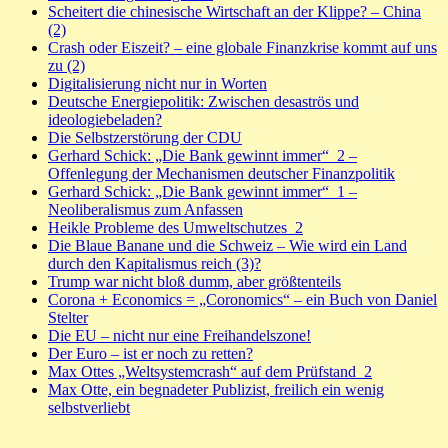
Scheitert die chinesische Wirtschaft an der Klippe? – China
(2)
Crash oder Eiszeit? – eine globale Finanzkrise kommt auf uns
zu (2)
Digitalisierung nicht nur in Worten
Deutsche Energiepolitik: Zwischen desaströs und
ideologiebeladen?
Die Selbstzerstörung der CDU
Gerhard Schick: „Die Bank gewinnt immer“_2 –
Offenlegung der Mechanismen deutscher Finanzpolitik
Gerhard Schick: „Die Bank gewinnt immer“_1 –
Neoliberalismus zum Anfassen
Heikle Probleme des Umweltschutzes_2
Die Blaue Banane und die Schweiz – Wie wird ein Land
durch den Kapitalismus reich (3)?
Trump war nicht bloß dumm, aber größtenteils
Corona + Economics = „Coronomics“ – ein Buch von Daniel
Stelter
Die EU – nicht nur eine Freihandelszone!
Der Euro – ist er noch zu retten?
Max Ottes „Weltsystemcrash“ auf dem Prüfstand_2
Max Otte, ein begnadeter Publizist, freilich ein wenig
selbstverliebt