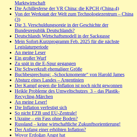
Marktwirtschaft
Die Achillesferse der VR China: die KPCH (China-4)
Von der Werkstatt der Welt zum Technologiezentrum – China
(3)
Die 3. Verschuldungsorgie in der Geschichte der
Bundesrepublik Deutschlands?
Deutschlands Wirtschaftsmodell in der Sackgasse
Mein Sofort-Kurzprogramm Feb. 2025 für die nächste
Legislaturperiode
An meine Leser
Ein großer Wurf
Zu spät in die E-Spur gegangen
Die Schwerkraft ehemaliger Größe
Buchbesprechung: „Schockmomente“ von Harold James
Absturz eines Landes – Argentinien
Der Kampf gegen die Inflation ist noch nicht gewonnen
Heikle Probleme des Umweltschutzes_3 – das Plastik-
Recycling-Märchen
An meine Leser!
Die Inflation verfestigt sich
So nicht EZB und EU-Zentrale!
Ukraine – ein Fass ohne Boden?
Russland – keine wirtschaftliche Zukunftsorientierung!
Der Anfang einer erhöhten Inflation?
Wovor Erdoğan Angst hat