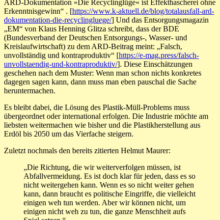
ARD-Dokumentation »Die Recyclinglüge« ist Effekthascherei ohne
Erkenntnisgewinn“ . [
https://www.k-aktuell.de/blog/totalausfall-ard-
dokumentation-die-recyclingluege/
] Und das Entsorgungsmagazin
„EM“ von Klaus Henning Glitza schreibt, dass der BDE
(Bundesverband der Deutschen Entsorgungs-, Wasser- und
Kreislaufwirtschaft) zu dem ARD-Beitrag meint: „Falsch,
unvollständig und kontraproduktiv“ [
https://e-mag.press/falsch-
unvollstaendig-und-kontraproduktiv/
]. Diese Einschätzungen
geschehen nach dem Muster: Wenn man schon nichts konkretes
dagegen sagen kann, dann muss man eben pauschal die Sache
heruntermachen.
Es bleibt dabei, die Lösung des Plastik-Müll-Problems muss
übergeordnet oder international erfolgen. Die Industrie möchte am
liebsten weitermachen wie bisher und die Plastikherstellung aus
Erdöl bis 2050 um das Vierfache steigern.
Zuletzt nochmals den bereits zitierten Helmut Maurer:
„Die Richtung, die wir weiterverfolgen müssen, ist
Abfallvermeidung. Es ist doch klar für jeden, dass es so
nicht weitergehen kann. Wenn es so nicht weiter gehen
kann, dann braucht es politische Eingriffe, die vielleicht
einigen weh tun werden. Aber wir können nicht, um
einigen nicht weh zu tun, die ganze Menschheit aufs