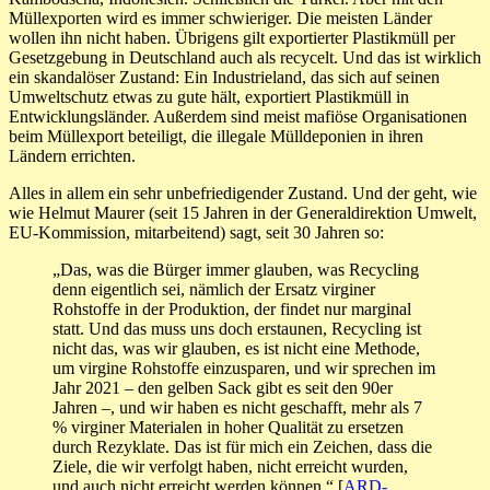
Müllexporten wird es immer schwieriger. Die meisten Länder
wollen ihn nicht haben. Übrigens gilt exportierter Plastikmüll per
Gesetzgebung in Deutschland auch als recycelt. Und das ist wirklich
ein skandalöser Zustand: Ein Industrieland, das sich auf seinen
Umweltschutz etwas zu gute hält, exportiert Plastikmüll in
Entwicklungsländer. Außerdem sind meist mafiöse Organisationen
beim Müllexport beteiligt, die illegale Mülldeponien in ihren
Ländern errichten.
Alles in allem ein sehr unbefriedigender Zustand. Und der geht, wie
wie Helmut Maurer (seit 15 Jahren in der Generaldirektion Umwelt,
EU-Kommission, mitarbeitend) sagt, seit 30 Jahren so:
„Das, was die Bürger immer glauben, was Recycling
denn eigentlich sei, nämlich der Ersatz virginer
Rohstoffe in der Produktion, der findet nur marginal
statt. Und das muss uns doch erstaunen, Recycling ist
nicht das, was wir glauben, es ist nicht eine Methode,
um virgine Rohstoffe einzusparen, und wir sprechen im
Jahr 2021 – den gelben Sack gibt es seit den 90er
Jahren –, und wir haben es nicht geschafft, mehr als 7
% virginer Materialen in hoher Qualität zu ersetzen
durch Rezyklate. Das ist für mich ein Zeichen, dass die
Ziele, die wir verfolgt haben, nicht erreicht wurden,
und auch nicht erreicht werden können.“ [
ARD-