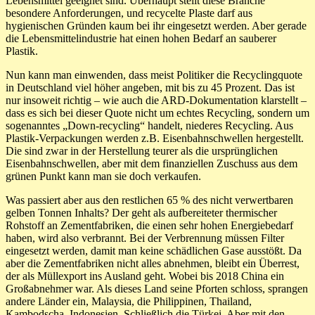
Lebensmittel geeignet sind. Überhaupt stellt diese Branche
besondere Anforderungen, und recycelte Plaste darf aus
hygienischen Gründen kaum bei ihr eingesetzt werden. Aber gerade
die Lebensmittelindustrie hat einen hohen Bedarf an sauberer
Plastik.
Nun kann man einwenden, dass meist Politiker die Recyclingquote
in Deutschland viel höher angeben, mit bis zu 45 Prozent. Das ist
nur insoweit richtig – wie auch die ARD-Dokumentation klarstellt –
dass es sich bei dieser Quote nicht um echtes Recycling, sondern um
sogenanntes „Down-recycling“ handelt, niederes Recycling. Aus
Plastik-Verpackungen werden z.B. Eisenbahnschwellen hergestellt.
Die sind zwar in der Herstellung teurer als die ursprünglichen
Eisenbahnschwellen, aber mit dem finanziellen Zuschuss aus dem
grünen Punkt kann man sie doch verkaufen.
Was passiert aber aus den restlichen 65 % des nicht verwertbaren
gelben Tonnen Inhalts? Der geht als aufbereiteter thermischer
Rohstoff an Zementfabriken, die einen sehr hohen Energiebedarf
haben, wird also verbrannt. Bei der Verbrennung müssen Filter
eingesetzt werden, damit man keine schädlichen Gase ausstößt. Da
aber die Zementfabriken nicht alles abnehmen, bleibt ein Überrest,
der als Müllexport ins Ausland geht. Wobei bis 2018 China ein
Großabnehmer war. Als dieses Land seine Pforten schloss, sprangen
andere Länder ein, Malaysia, die Philippinen, Thailand,
Kambodscha, Indonesien. Schließlich die Türkei. Aber mit den