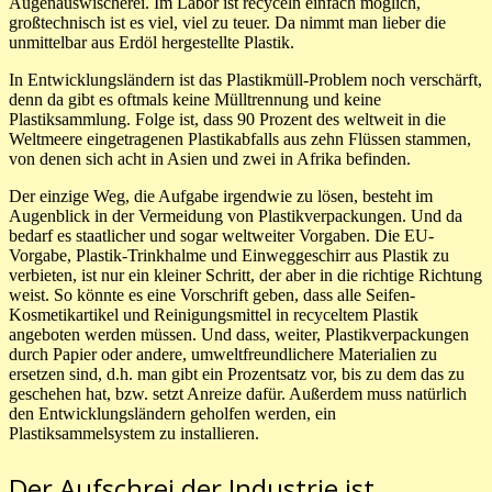
Augenauswischerei. Im Labor ist recyceln einfach möglich,
großtechnisch ist es viel, viel zu teuer. Da nimmt man lieber die
unmittelbar aus Erdöl hergestellte Plastik.
In Entwicklungsländern ist das Plastikmüll-Problem noch verschärft,
denn da gibt es oftmals keine Mülltrennung und keine
Plastiksammlung. Folge ist, dass 90 Prozent des weltweit in die
Weltmeere eingetragenen Plastikabfalls aus zehn Flüssen stammen,
von denen sich acht in Asien und zwei in Afrika befinden.
Der einzige Weg, die Aufgabe irgendwie zu lösen, besteht im
Augenblick in der Vermeidung von Plastikverpackungen. Und da
bedarf es staatlicher und sogar weltweiter Vorgaben. Die EU-
Vorgabe, Plastik-Trinkhalme und Einweggeschirr aus Plastik zu
verbieten, ist nur ein kleiner Schritt, der aber in die richtige Richtung
weist. So könnte es eine Vorschrift geben, dass alle Seifen-
Kosmetikartikel und Reinigungsmittel in recyceltem Plastik
angeboten werden müssen. Und dass, weiter, Plastikverpackungen
durch Papier oder andere, umweltfreundlichere Materialien zu
ersetzen sind, d.h. man gibt ein Prozentsatz vor, bis zu dem das zu
geschehen hat, bzw. setzt Anreize dafür. Außerdem muss natürlich
den Entwicklungsländern geholfen werden, ein
Plastiksammelsystem zu installieren.
Der Aufschrei der Industrie ist