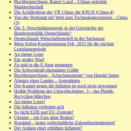
Buchbesprechung: Rainer Land – Chinas gelenkte
Marktwirtschaft
Die Achillesferse der VR China: die KPCH (China-4)
Von der Werkstatt der Welt zum Technologiezentrum – China
(3)
Die 3. Verschuldungsorgie in der Geschichte der
Bundesrepublik Deutschlands?
Deutschlands Wirtschaftsmodell in der Sackgasse
Mein Sofort-Kurzprogramm Feb. 2025 für die nächste
Legislaturperiode
An meine Leser
Ein großer Wurf
Zu spät in die E-Spur gegangen
Die Schwerkraft ehemaliger Größe
Buchbesprechung: „Schockmomente“ von Harold James
Absturz eines Landes – Argentinien
Der Kampf gegen die Inflation ist noch nicht gewonnen
Heikle Probleme des Umweltschutzes_3 – das Plastik-
Recycling-Märchen
An meine Leser!
Die Inflation verfestigt sich
So nicht EZB und EU-Zentrale!
Ukraine – ein Fass ohne Boden?
Russland – keine wirtschaftliche Zukunftsorientierung!
Der Anfang einer erhöhten Inflation?