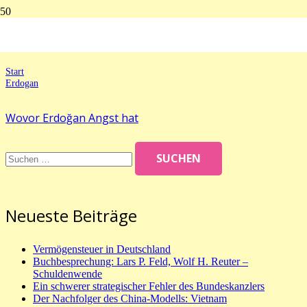
Erdogan
Start
Erdogan
Wovor Erdoğan Angst hat
Suchen
nach:
Neueste Beiträge
Vermögensteuer in Deutschland
Buchbesprechung: Lars P. Feld, Wolf H. Reuter –
Schuldenwende
Ein schwerer strategischer Fehler des Bundeskanzlers
Der Nachfolger des China-Modells: Vietnam