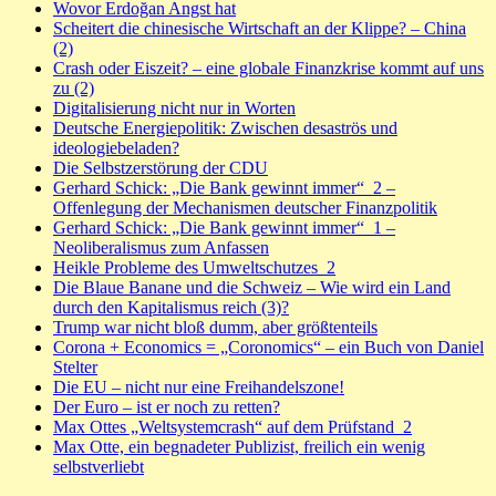
Wovor Erdoğan Angst hat
Scheitert die chinesische Wirtschaft an der Klippe? – China
(2)
Crash oder Eiszeit? – eine globale Finanzkrise kommt auf uns
zu (2)
Digitalisierung nicht nur in Worten
Deutsche Energiepolitik: Zwischen desaströs und
ideologiebeladen?
Die Selbstzerstörung der CDU
Gerhard Schick: „Die Bank gewinnt immer“_2 –
Offenlegung der Mechanismen deutscher Finanzpolitik
Gerhard Schick: „Die Bank gewinnt immer“_1 –
Neoliberalismus zum Anfassen
Heikle Probleme des Umweltschutzes_2
Die Blaue Banane und die Schweiz – Wie wird ein Land
durch den Kapitalismus reich (3)?
Trump war nicht bloß dumm, aber größtenteils
Corona + Economics = „Coronomics“ – ein Buch von Daniel
Stelter
Die EU – nicht nur eine Freihandelszone!
Der Euro – ist er noch zu retten?
Max Ottes „Weltsystemcrash“ auf dem Prüfstand_2
Max Otte, ein begnadeter Publizist, freilich ein wenig
selbstverliebt