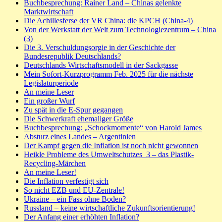
Buchbesprechung: Rainer Land – Chinas gelenkte
Marktwirtschaft
Die Achillesferse der VR China: die KPCH (China-4)
Von der Werkstatt der Welt zum Technologiezentrum – China
(3)
Die 3. Verschuldungsorgie in der Geschichte der
Bundesrepublik Deutschlands?
Deutschlands Wirtschaftsmodell in der Sackgasse
Mein Sofort-Kurzprogramm Feb. 2025 für die nächste
Legislaturperiode
An meine Leser
Ein großer Wurf
Zu spät in die E-Spur gegangen
Die Schwerkraft ehemaliger Größe
Buchbesprechung: „Schockmomente“ von Harold James
Absturz eines Landes – Argentinien
Der Kampf gegen die Inflation ist noch nicht gewonnen
Heikle Probleme des Umweltschutzes_3 – das Plastik-
Recycling-Märchen
An meine Leser!
Die Inflation verfestigt sich
So nicht EZB und EU-Zentrale!
Ukraine – ein Fass ohne Boden?
Russland – keine wirtschaftliche Zukunftsorientierung!
Der Anfang einer erhöhten Inflation?