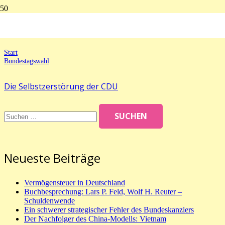
Bundestagswahl
Start
Bundestagswahl
Die Selbstzerstörung der CDU
Suchen
nach:
Neueste Beiträge
Vermögensteuer in Deutschland
Buchbesprechung: Lars P. Feld, Wolf H. Reuter –
Schuldenwende
Ein schwerer strategischer Fehler des Bundeskanzlers
Der Nachfolger des China-Modells: Vietnam