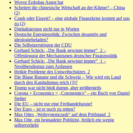
Wovor Erdoğan Angst hat
Scheitert die chinesische Wirtschaft an der Klippe? – China
(2)
Crash oder Eiszeit? – eine globale Finanzkrise kommt auf uns
zu (2)
Digitalisierung nicht nur in Worten
Deutsche Energiepolitik: Zwischen desaströs und
ideologiebeladen?
Die Selbstzerstörung der CDU
Gerhard Schick: „Die Bank gewinnt immer“_2 –
Offenlegung der Mechanismen deutscher Finanzpolitik
Gerhard Schick: „Die Bank gewinnt immer“_1 –
Neoliberalismus zum Anfassen
Heikle Probleme des Umweltschutzes_2
Die Blaue Banane und die Schweiz – Wie wird ein Land
durch den Kapitalismus reich (3)?
Trump war nicht bloß dumm, aber größtenteils
Corona + Economics = „Coronomics“ – ein Buch von Daniel
Stelter
Die EU – nicht nur eine Freihandelszone!
Der Euro – ist er noch zu retten?
Max Ottes „Weltsystemcrash“ auf dem Prüfstand_2
Max Otte, ein begnadeter Publizist, freilich ein wenig
selbstverliebt