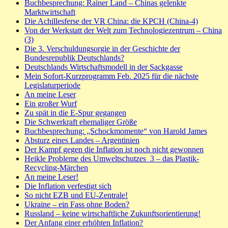
Buchbesprechung: Rainer Land – Chinas gelenkte
Marktwirtschaft
Die Achillesferse der VR China: die KPCH (China-4)
Von der Werkstatt der Welt zum Technologiezentrum – China
(3)
Die 3. Verschuldungsorgie in der Geschichte der
Bundesrepublik Deutschlands?
Deutschlands Wirtschaftsmodell in der Sackgasse
Mein Sofort-Kurzprogramm Feb. 2025 für die nächste
Legislaturperiode
An meine Leser
Ein großer Wurf
Zu spät in die E-Spur gegangen
Die Schwerkraft ehemaliger Größe
Buchbesprechung: „Schockmomente“ von Harold James
Absturz eines Landes – Argentinien
Der Kampf gegen die Inflation ist noch nicht gewonnen
Heikle Probleme des Umweltschutzes_3 – das Plastik-
Recycling-Märchen
An meine Leser!
Die Inflation verfestigt sich
So nicht EZB und EU-Zentrale!
Ukraine – ein Fass ohne Boden?
Russland – keine wirtschaftliche Zukunftsorientierung!
Der Anfang einer erhöhten Inflation?