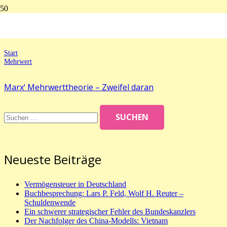
Mehrwert
Start
Mehrwert
Marx‘ Mehrwerttheorie – Zweifel daran
Suchen
nach:
Neueste Beiträge
Vermögensteuer in Deutschland
Buchbesprechung: Lars P. Feld, Wolf H. Reuter –
Schuldenwende
Ein schwerer strategischer Fehler des Bundeskanzlers
Der Nachfolger des China-Modells: Vietnam