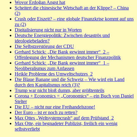
Wovor Erdoğan Angst hat
Scheitert die chinesische Wirtschaft an der Klippe? – China
(2)
Crash oder Eiszeit? – eine globale Finanzkrise kommt auf uns
zu (2)
Digitalisierung nicht nur in Worten
Deutsche Energiepolitik: Zwischen desaströs und
ideologiebeladen?
Die Selbstzerstörung der CDU
Gerhard Schick: „Die Bank gewinnt immer“_2 –
Offenlegung der Mechanismen deutscher Finanzpolitik
Gerhard Schick: „Die Bank gewinnt immer“_1 –
Neoliberalismus zum Anfassen
Heikle Probleme des Umweltschutzes_2
Die Blaue Banane und die Schweiz – Wie wird ein Land
durch den Kapitalismus reich (3)?
Trump war nicht bloß dumm, aber größtenteils
Corona + Economics = „Coronomics“ – ein Buch von Daniel
Stelter
Die EU – nicht nur eine Freihandelszone!
Der Euro – ist er noch zu retten?
Max Ottes „Weltsystemcrash“ auf dem Prüfstand_2
Max Otte, ein begnadeter Publizist, freilich ein wenig
selbstverliebt