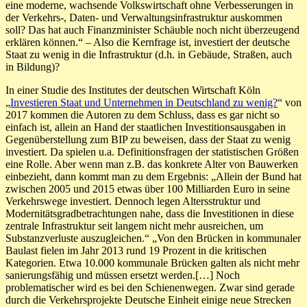
eine moderne, wachsende Volkswirtschaft ohne Verbesserungen in
der Verkehrs-, Daten- und Verwaltungsinfrastruktur auskommen
soll? Das hat auch Finanzminister Schäuble noch nicht überzeugend
erklären können.“ – Also die Kernfrage ist, investiert der deutsche
Staat zu wenig in die Infrastruktur (d.h. in Gebäude, Straßen, auch
in Bildung)?
In einer Studie des Institutes der deutschen Wirtschaft Köln
„
Investieren Staat und Unternehmen in Deutschland zu wenig?
“ von
2017 kommen die Autoren zu dem Schluss, dass es gar nicht so
einfach ist, allein an Hand der staatlichen Investitionsausgaben in
Gegenüberstellung zum BIP zu beweisen, dass der Staat zu wenig
investiert. Da spielen u.a. Definitionsfragen der statistischen Größen
eine Rolle. Aber wenn man z.B. das konkrete Alter von Bauwerken
einbezieht, dann kommt man zu dem Ergebnis: „Allein der Bund hat
zwischen 2005 und 2015 etwas über 100 Milliarden Euro in seine
Verkehrswege investiert. Dennoch legen Altersstruktur und
Modernitätsgradbetrachtungen nahe, dass die Investitionen in diese
zentrale Infrastruktur seit langem nicht mehr ausreichen, um
Substanzverluste auszugleichen.“ „Von den Brücken in kommunaler
Baulast fielen im Jahr 2013 rund 19 Prozent in die kritischen
Kategorien. Etwa 10.000 kommunale Brücken galten als nicht mehr
sanierungsfähig und müssen ersetzt werden.[…] Noch
problematischer wird es bei den Schienenwegen. Zwar sind gerade
durch die Verkehrsprojekte Deutsche Einheit einige neue Strecken