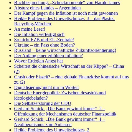
Buchbesprechung: „Schockmomente“ von Harold James
Absturz eines Landes – Argentinien
Der Kampf gegen die Inflation ist noch nicht gewonnen
Heikle Probleme des Umweltschutzes_3 – das Plastik-
Recycling-Märchen
An meine Leser!
Die Inflation verfestigt sich
So nicht EZB und EU-Zentrale!
Ukraine – ein Fass ohne Boden?
Russland – keine wirtschaftliche Zukunftsorientierung!
Der Anfang einer erhöhten Inflation?
Wovor Erdoğan Angst hat
Scheitert die chinesische Wirtschaft an der Klippe? – China
(2)
Crash oder Eiszeit? – eine globale Finanzkrise kommt auf uns
zu (2)
Digitalisierung nicht nur in Worten
Deutsche Energiepolitik: Zwischen desaströs und
ideologiebeladen?
Die Selbstzerstörung der CDU
Gerhard Schick: „Die Bank gewinnt immer“_2 –
Offenlegung der Mechanismen deutscher Finanzpolitik
Gerhard Schick: „Die Bank gewinnt immer“_1 –
Neoliberalismus zum Anfassen
Heikle Probleme des Umweltschutzes_2