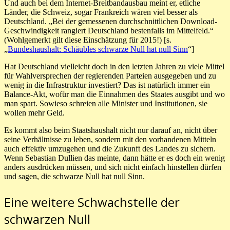
Und auch bei dem Internet-Breitbandausbau meint er, etliche
Länder, die Schweiz, sogar Frankreich wären viel besser als
Deutschland. „Bei der gemessenen durchschnittlichen Download-
Geschwindigkeit rangiert Deutschland bestenfalls im Mittelfeld.“
(Wohlgemerkt gilt diese Einschätzung für 2015!) [s.
„
Bundeshaushalt: Schäubles schwarze Null hat null Sinn
“]
Hat Deutschland vielleicht doch in den letzten Jahren zu viele Mittel
für Wahlversprechen der regierenden Parteien ausgegeben und zu
wenig in die Infrastruktur investiert? Das ist natürlich immer ein
Balance-Akt, wofür man die Einnahmen des Staates ausgibt und wo
man spart. Sowieso schreien alle Minister und Institutionen, sie
wollen mehr Geld.
Es kommt also beim Staatshaushalt nicht nur darauf an, nicht über
seine Verhältnisse zu leben, sondern mit den vorhandenen Mitteln
auch effektiv umzugehen und die Zukunft des Landes zu sichern.
Wenn Sebastian Dullien das meinte, dann hätte er es doch ein wenig
anders ausdrücken müssen, und sich nicht einfach hinstellen dürfen
und sagen, die schwarze Null hat null Sinn.
Eine weitere Schwachstelle der
schwarzen Null