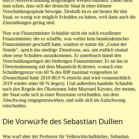
durch Neuverschuldung aufgefangen werden mussten. Dabei sieht
man schon, dass sich der deutsche Staat in einer kleinen
Verschuldungsspirale bewegte. Deshalb ist es am besten für den
Staat, so wenig wie möglich Schulden zu haben, weil dann auch die
Zinszahlungen gering sind.
Nun war Finanzminister Schäuble nicht ein solch exzellenter
Finanzminister, der es schaffte, was vorher kein bundesdeutscher
Finanzminister geschafft hatte, sondern er nutzte die „Gunst der
Stunde“, sprich das niedrige Zinsniveau, aus, um endlich einmal
ohne neue Schulden auszukommen. Er unterbrach damit den
Verschuldungsreigen der bisherigen Finanzminister. Er tat das in
Übereinstimmung mit dem Maastricht-Kriterien, wonach eine
Schuldengrenze von 60 % des BIP maximal vorgesehen ist
(Deutschland hatte 2010 80,9 % erreicht und wird voraussichtlich
2019 wieder unter 60 % liegen). Und außerdem handelte Schäuble
nach den Regeln des Ökonomen John Maynard Keynes, der meinte,
der Staat solle sich in einer Rezession verschulden, um dem
Abschwung entgegenzuwirken, und solle sich im Aufschwung
entschulden.
Die Vorwürfe des Sebastian Dullien
Was warf aber der Professor für Volkswirtschaftslehre, Sebastian