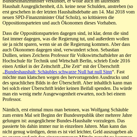
Bundesfinanzminister verkündet, er wolle auch im laufenden
Haushalt Ausgeglichenheit, d.h. keine neue Schulden, anstreben (so
erst geschehen in der letzten Haushaltsdebatte am 14. Mai 2018 vom
neuen SPD-Finanzminister Olaf Scholz), so kritisieren die
Oppositionsparteien und auch Ökonomen dieses Vorhaben.
Dass die Oppositionsparteien dagegen sind, ist klar, denn die sind
fast immer dagegen, was die Regierung tut, und außerdem wollen
sie ja nicht sparen, wenn sie an die Regierung kommen. Aber dass
auch Ökonomen dagegen sind, verwundert schon. Sebastian
Dullien, seines Zeichens Professor für Volkswirtschaftslehre an der
Hochschule für Technik und Wirtschaft Berlin, schrieb Ende 2016
einen Artikel in der Zeitschrift „Die Zeit“ mit der Überschrift
„
Bundeshaushalt: Schäubles schwarze Null hat null Sinn
“. Fast
möchte man klatschen wegen des hervorragenden Ausdrucks und
des sprachlichen Bilds in der Überschrift. Aber inhaltlich kann man
bei solch einer Überschrift leider keinen Beifall spenden. Da würde
man ein wenig mehr Ausgewogenheit erwarten, noch bei einem
Professor.
Nämlich, erst einmal muss man betonen, was Wolfgang Schäuble
zum ersten Mal seit Beginn der Bundesrepublik über mehrere Jahre
gelungen ist: ausgeglichene Bundes-Haushalte vorzulegen. Das
passierte bis dahin immer nur in einzelnen Jahren. Man kann das
nicht genug würdigen, denn es ist viel leichter, Geld auszugeben als