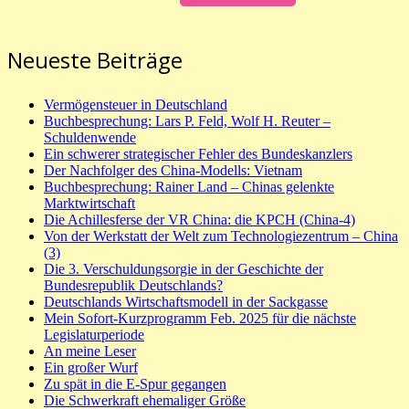
Neueste Beiträge
Vermögensteuer in Deutschland
Buchbesprechung: Lars P. Feld, Wolf H. Reuter –
Schuldenwende
Ein schwerer strategischer Fehler des Bundeskanzlers
Der Nachfolger des China-Modells: Vietnam
Buchbesprechung: Rainer Land – Chinas gelenkte
Marktwirtschaft
Die Achillesferse der VR China: die KPCH (China-4)
Von der Werkstatt der Welt zum Technologiezentrum – China
(3)
Die 3. Verschuldungsorgie in der Geschichte der
Bundesrepublik Deutschlands?
Deutschlands Wirtschaftsmodell in der Sackgasse
Mein Sofort-Kurzprogramm Feb. 2025 für die nächste
Legislaturperiode
An meine Leser
Ein großer Wurf
Zu spät in die E-Spur gegangen
Die Schwerkraft ehemaliger Größe