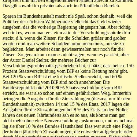
zu sparen und mit den eingenommenen Mitteln zurecht zu kommen.
Das gilt sowohl im privaten als auch im öffentlichen Bereich.
Sparen im Bundeshaushalt macht nie Spaß, schon deshalb, weil die
Politiker der nächsten Wahlperiode vielleicht das Geld wieder
ausgeben, das die vorherige Regierung eingespart hat. Aber richtig
weh tut es, wenn man erst einmal in der Verschuldungsspirale drin
steckt, d.h. wenn die Zinsen für die Schulden größer und größer
werden und man weitere Schulden aufnehmen muss, um sie zu
begleichen. Man arbeitet dann gewissermaßen nur noch für die
Zinsen. So genau kann man es nicht sagen, wenn es passiert, aber
der Autor Daniel Stelter, der mehrere Bücher zur
Verschuldungsproblematik geschrieben hat, schätzt, dass bei ca. 150
Prozent Staatsverschuldung vom BIP es keine Rettung mehr gibt.
Bei 120 % vom BIP ist eine kritische Stelle erreicht, und 60 %
Staatsverschuldung vom BIP sind noch annehmbar. Die
Bundesrepublik hatte 2010 80% Staatsverschuldung vom BIP
erreicht, sie war also schon auf einem gefährlichen Weg. Immerhin
betrugen die Ausgaben für die Zinszahlungen (diesmal nur für den
Bundeshaushalt) zwischen 14 und 15 % des Etats. 2017 lagen die
Ausgaben für die Zinszahlungen bei 8 % des Etats. In den Nuller
Jahren des neuen Jahrhunderts sah es so aus, als könne man gar
nicht mehr ohne eine Neuverschuldung auskommen, und manchmal
lag sie über 10 % des Bundes-Haushaltes! Das war auch eine Folge
der hohen jährlichen Zinszahlungen, die entweder aufgebracht oder