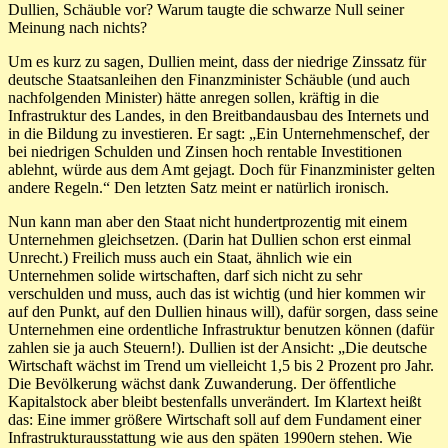
Dullien, Schäuble vor? Warum taugte die schwarze Null seiner
Meinung nach nichts?
Um es kurz zu sagen, Dullien meint, dass der niedrige Zinssatz für
deutsche Staatsanleihen den Finanzminister Schäuble (und auch
nachfolgenden Minister) hätte anregen sollen, kräftig in die
Infrastruktur des Landes, in den Breitbandausbau des Internets und
in die Bildung zu investieren. Er sagt: „Ein Unternehmenschef, der
bei niedrigen Schulden und Zinsen hoch rentable Investitionen
ablehnt, würde aus dem Amt gejagt. Doch für Finanzminister gelten
andere Regeln.“ Den letzten Satz meint er natürlich ironisch.
Nun kann man aber den Staat nicht hundertprozentig mit einem
Unternehmen gleichsetzen. (Darin hat Dullien schon erst einmal
Unrecht.) Freilich muss auch ein Staat, ähnlich wie ein
Unternehmen solide wirtschaften, darf sich nicht zu sehr
verschulden und muss, auch das ist wichtig (und hier kommen wir
auf den Punkt, auf den Dullien hinaus will), dafür sorgen, dass seine
Unternehmen eine ordentliche Infrastruktur benutzen können (dafür
zahlen sie ja auch Steuern!). Dullien ist der Ansicht: „Die deutsche
Wirtschaft wächst im Trend um vielleicht 1,5 bis 2 Prozent pro Jahr.
Die Bevölkerung wächst dank Zuwanderung. Der öffentliche
Kapitalstock aber bleibt bestenfalls unverändert. Im Klartext heißt
das: Eine immer größere Wirtschaft soll auf dem Fundament einer
Infrastrukturausstattung wie aus den späten 1990ern stehen. Wie