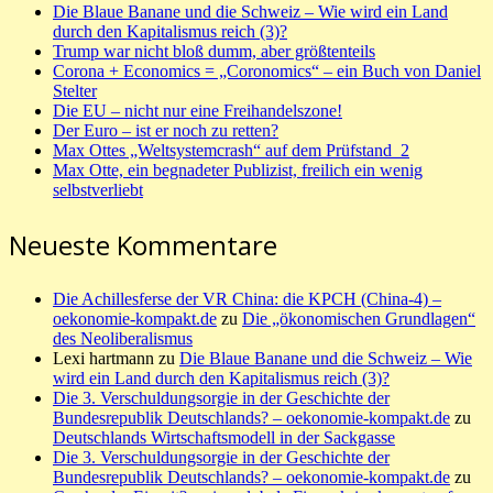
Die Blaue Banane und die Schweiz – Wie wird ein Land
durch den Kapitalismus reich (3)?
Trump war nicht bloß dumm, aber größtenteils
Corona + Economics = „Coronomics“ – ein Buch von Daniel
Stelter
Die EU – nicht nur eine Freihandelszone!
Der Euro – ist er noch zu retten?
Max Ottes „Weltsystemcrash“ auf dem Prüfstand_2
Max Otte, ein begnadeter Publizist, freilich ein wenig
selbstverliebt
Neueste Kommentare
Die Achillesferse der VR China: die KPCH (China-4) –
oekonomie-kompakt.de
zu
Die „ökonomischen Grundlagen“
des Neoliberalismus
Lexi hartmann
zu
Die Blaue Banane und die Schweiz – Wie
wird ein Land durch den Kapitalismus reich (3)?
Die 3. Verschuldungsorgie in der Geschichte der
Bundesrepublik Deutschlands? – oekonomie-kompakt.de
zu
Deutschlands Wirtschaftsmodell in der Sackgasse
Die 3. Verschuldungsorgie in der Geschichte der
Bundesrepublik Deutschlands? – oekonomie-kompakt.de
zu