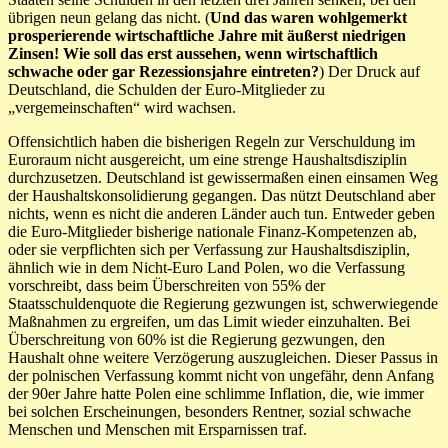
übrigen neun gelang das nicht. (
Und das waren wohlgemerkt
prosperierende wirtschaftliche Jahre mit äußerst niedrigen
Zinsen! Wie soll das erst aussehen, wenn wirtschaftlich
schwache oder gar Rezessionsjahre eintreten?
) Der Druck auf
Deutschland, die Schulden der Euro-Mitglieder zu
„vergemeinschaften“ wird wachsen.
Offensichtlich haben die bisherigen Regeln zur Verschuldung im
Euroraum nicht ausgereicht, um eine strenge Haushaltsdisziplin
durchzusetzen. Deutschland ist gewissermaßen einen einsamen Weg
der Haushaltskonsolidierung gegangen. Das nützt Deutschland aber
nichts, wenn es nicht die anderen Länder auch tun. Entweder geben
die Euro-Mitglieder bisherige nationale Finanz-Kompetenzen ab,
oder sie verpflichten sich per Verfassung zur Haushaltsdisziplin,
ähnlich wie in dem Nicht-Euro Land Polen, wo die Verfassung
vorschreibt, dass beim Überschreiten von 55% der
Staatsschuldenquote die Regierung gezwungen ist, schwerwiegende
Maßnahmen zu ergreifen, um das Limit wieder einzuhalten. Bei
Überschreitung von 60% ist die Regierung gezwungen, den
Haushalt ohne weitere Verzögerung auszugleichen. Dieser Passus in
der polnischen Verfassung kommt nicht von ungefähr, denn Anfang
der 90er Jahre hatte Polen eine schlimme Inflation, die, wie immer
bei solchen Erscheinungen, besonders Rentner, sozial schwache
Menschen und Menschen mit Ersparnissen traf.