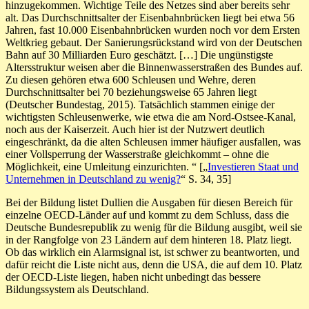
hinzugekommen. Wichtige Teile des Netzes sind aber bereits sehr
alt. Das Durchschnittsalter der Eisenbahnbrücken liegt bei etwa 56
Jahren, fast 10.000 Eisenbahnbrücken wurden noch vor dem Ersten
Weltkrieg gebaut. Der Sanierungsrückstand wird von der Deutschen
Bahn auf 30 Milliarden Euro geschätzt. […] Die ungünstigste
Altersstruktur weisen aber die Binnenwasserstraßen des Bundes auf.
Zu diesen gehören etwa 600 Schleusen und Wehre, deren
Durchschnittsalter bei 70 beziehungsweise 65 Jahren liegt
(Deutscher Bundestag, 2015). Tatsächlich stammen einige der
wichtigsten Schleusenwerke, wie etwa die am Nord-Ostsee-Kanal,
noch aus der Kaiserzeit. Auch hier ist der Nutzwert deutlich
eingeschränkt, da die alten Schleusen immer häufiger ausfallen, was
einer Vollsperrung der Wasserstraße gleichkommt – ohne die
Möglichkeit, eine Umleitung einzurichten. “ [„
Investieren Staat und
Unternehmen in Deutschland zu wenig?
“ S. 34, 35]
Bei der Bildung listet Dullien die Ausgaben für diesen Bereich für
einzelne OECD-Länder auf und kommt zu dem Schluss, dass die
Deutsche Bundesrepublik zu wenig für die Bildung ausgibt, weil sie
in der Rangfolge von 23 Ländern auf dem hinteren 18. Platz liegt.
Ob das wirklich ein Alarmsignal ist, ist schwer zu beantworten, und
dafür reicht die Liste nicht aus, denn die USA, die auf dem 10. Platz
der OECD-Liste liegen, haben nicht unbedingt das bessere
Bildungssystem als Deutschland.