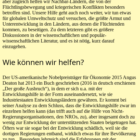
aber zugleich helfen wir Nachbar-Ländern, die von der
Flüchtlingsbewegung und kriegerischen Konflikten besonders
betroffen sind. Unsere Hilfe geht auch noch weiter, wir tun etwas
für globalen Umweltschutz und versuchen, die größte Armut und
Unterentwicklung in den Ländern, aus denen die Flüchtenden
kommen, zu beseitigen. Zu dem letzteren gibt es größere
Diskussionen in der wissenschaftlichen und populär-
wissenschaftlichen Literatur, und es ist nötig, kurz darauf
einzugehen.
Wie können wir helfen?
Der US-amerikanische Nobelpreisträger für Ökonomie 2015 Angus
Deaton hat 2013 ein Buch geschrieben (2016 in deutsch erschienen
„Der große Ausbruch“), in dem er sich u.a. mit der
Entwicklungshilfe in der Form auseinandersetzt, wie sie
Industriestaaten Entwicklungsländern gewähren. Er kommt bei
seiner Analyse zu dem Schluss, dass die Entwicklungshilfe zwar im
einzelnen helfen kann (das trifft auch auf die Hilfe von Nicht-
Regierungsorganisationen, den NROs, zu), aber insgesamt doch zu
wenig zur Entwicklung der unterstützenden Staaten beigetragen hat.
Öfters war sie sogar bei der Entwicklung schädlich, weil sie die
dortigen Regierungen entband, wirklich etwas für ihre Bevölkerung
zu tun. „Besonders lehrreich sind die Erfahrungen mit der