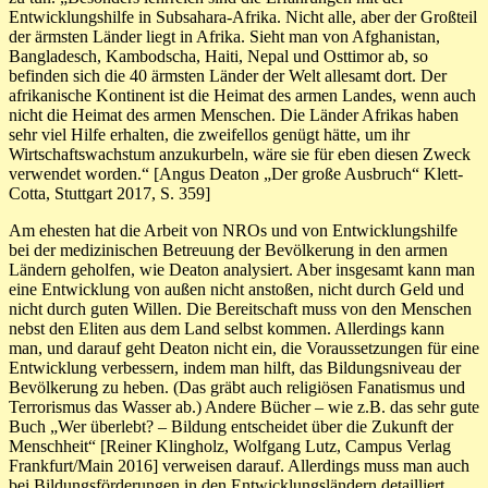
Entwicklungshilfe in Subsahara-Afrika. Nicht alle, aber der Großteil
der ärmsten Länder liegt in Afrika. Sieht man von Afghanistan,
Bangladesch, Kambodscha, Haiti, Nepal und Osttimor ab, so
befinden sich die 40 ärmsten Länder der Welt allesamt dort. Der
afrikanische Kontinent ist die Heimat des armen Landes, wenn auch
nicht die Heimat des armen Menschen. Die Länder Afrikas haben
sehr viel Hilfe erhalten, die zweifellos genügt hätte, um ihr
Wirtschaftswachstum anzukurbeln, wäre sie für eben diesen Zweck
verwendet worden.“ [Angus Deaton „Der große Ausbruch“ Klett-
Cotta, Stuttgart 2017, S. 359]
Am ehesten hat die Arbeit von NROs und von Entwicklungshilfe
bei der medizinischen Betreuung der Bevölkerung in den armen
Ländern geholfen, wie Deaton analysiert. Aber insgesamt kann man
eine Entwicklung von außen nicht anstoßen, nicht durch Geld und
nicht durch guten Willen. Die Bereitschaft muss von den Menschen
nebst den Eliten aus dem Land selbst kommen. Allerdings kann
man, und darauf geht Deaton nicht ein, die Voraussetzungen für eine
Entwicklung verbessern, indem man hilft, das Bildungsniveau der
Bevölkerung zu heben. (Das gräbt auch religiösen Fanatismus und
Terrorismus das Wasser ab.) Andere Bücher – wie z.B. das sehr gute
Buch „Wer überlebt? – Bildung entscheidet über die Zukunft der
Menschheit“ [Reiner Klingholz, Wolfgang Lutz, Campus Verlag
Frankfurt/Main 2016] verweisen darauf. Allerdings muss man auch
bei Bildungsförderungen in den Entwicklungsländern detailliert