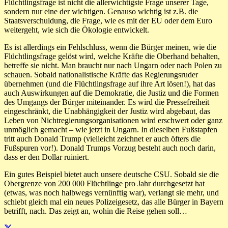
Flüchtlingsfrage ist nicht die allerwichtigste Frage unserer Tage,
sondern nur eine der wichtigen. Genauso wichtig ist z.B. die
Staatsverschuldung, die Frage, wie es mit der EU oder dem Euro
weitergeht, wie sich die Ökologie entwickelt.
Es ist allerdings ein Fehlschluss, wenn die Bürger meinen, wie die
Flüchtlingsfrage gelöst wird, welche Kräfte die Oberhand behalten,
betreffe sie nicht. Man braucht nur nach Ungarn oder nach Polen zu
schauen. Sobald nationalistische Kräfte das Regierungsruder
übernehmen (und die Flüchtlingsfrage auf ihre Art lösen!), hat das
auch Auswirkungen auf die Demokratie, die Justiz und die Formen
des Umgangs der Bürger miteinander. Es wird die Pressefreiheit
eingeschränkt, die Unabhängigkeit der Justiz wird abgebaut, das
Leben von Nichtregierungsorganisationen wird erschwert oder ganz
unmöglich gemacht – wie jetzt in Ungarn. In dieselben Fußstapfen
tritt auch Donald Trump (vielleicht zeichnet er auch öfters die
Fußspuren vor!). Donald Trumps Vorzug besteht auch noch darin,
dass er den Dollar ruiniert.
Ein gutes Beispiel bietet auch unsere deutsche CSU. Sobald sie die
Obergrenze von 200 000 Flüchtlinge pro Jahr durchgesetzt hat
(etwas, was noch halbwegs vernünftig war), verlangt sie mehr, und
schiebt gleich mal ein neues Polizeigesetz, das alle Bürger in Bayern
betrifft, nach. Das zeigt an, wohin die Reise gehen soll…