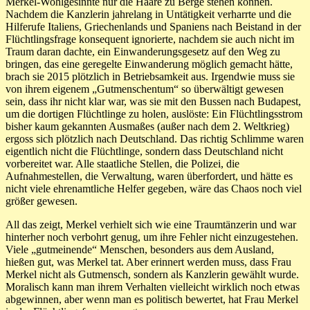
Merkel-Wohlgesinnte nur die Haare zu Berge stehen können.
Nachdem die Kanzlerin jahrelang in Untätigkeit verharrte und die
Hilferufe Italiens, Griechenlands und Spaniens nach Beistand in der
Flüchtlingsfrage konsequent ignorierte, nachdem sie auch nicht im
Traum daran dachte, ein Einwanderungsgesetz auf den Weg zu
bringen, das eine geregelte Einwanderung möglich gemacht hätte,
brach sie 2015 plötzlich in Betriebsamkeit aus. Irgendwie muss sie
von ihrem eigenem „Gutmenschentum“ so überwältigt gewesen
sein, dass ihr nicht klar war, was sie mit den Bussen nach Budapest,
um die dortigen Flüchtlinge zu holen, auslöste: Ein Flüchtlingsstrom
bisher kaum gekannten Ausmaßes (außer nach dem 2. Weltkrieg)
ergoss sich plötzlich nach Deutschland. Das richtig Schlimme waren
eigentlich nicht die Flüchtlinge, sondern dass Deutschland nicht
vorbereitet war. Alle staatliche Stellen, die Polizei, die
Aufnahmestellen, die Verwaltung, waren überfordert, und hätte es
nicht viele ehrenamtliche Helfer gegeben, wäre das Chaos noch viel
größer gewesen.
All das zeigt, Merkel verhielt sich wie eine Traumtänzerin und war
hinterher noch verbohrt genug, um ihre Fehler nicht einzugestehen.
Viele „gutmeinende“ Menschen, besonders aus dem Ausland,
hießen gut, was Merkel tat. Aber erinnert werden muss, dass Frau
Merkel nicht als Gutmensch, sondern als Kanzlerin gewählt wurde.
Moralisch kann man ihrem Verhalten vielleicht wirklich noch etwas
abgewinnen, aber wenn man es politisch bewertet, hat Frau Merkel