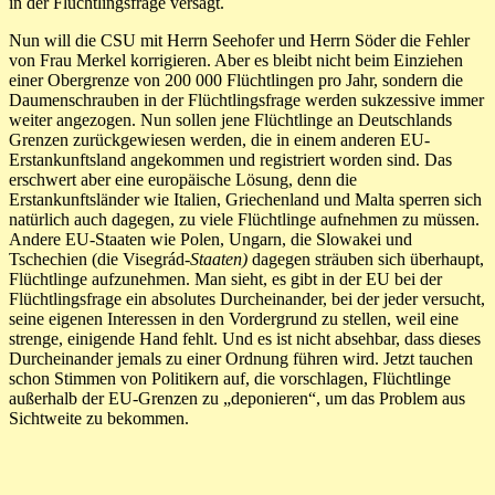
in der Flüchtlingsfrage versagt.
Nun will die CSU mit Herrn Seehofer und Herrn Söder die Fehler
von Frau Merkel korrigieren. Aber es bleibt nicht beim Einziehen
einer Obergrenze von 200 000 Flüchtlingen pro Jahr, sondern die
Daumenschrauben in der Flüchtlingsfrage werden sukzessive immer
weiter angezogen. Nun sollen jene Flüchtlinge an Deutschlands
Grenzen zurückgewiesen werden, die in einem anderen EU-
Erstankunftsland angekommen und registriert worden sind. Das
erschwert aber eine europäische Lösung, denn die
Erstankunftsländer wie Italien, Griechenland und Malta sperren sich
natürlich auch dagegen, zu viele Flüchtlinge aufnehmen zu müssen.
Andere EU-Staaten wie Polen, Ungarn, die Slowakei und
Tschechien (die Visegrád-
Staaten)
dagegen sträuben sich überhaupt,
Flüchtlinge aufzunehmen. Man sieht, es gibt in der EU bei der
Flüchtlingsfrage ein absolutes Durcheinander, bei der jeder versucht,
seine eigenen Interessen in den Vordergrund zu stellen, weil eine
strenge, einigende Hand fehlt. Und es ist nicht absehbar, dass dieses
Durcheinander jemals zu einer Ordnung führen wird. Jetzt tauchen
schon Stimmen von Politikern auf, die vorschlagen, Flüchtlinge
außerhalb der EU-Grenzen zu „deponieren“, um das Problem aus
Sichtweite zu bekommen.