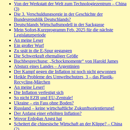
Von der Werkstatt der Welt zum Technologiezentrum – China
(3)
Die 3. Verschuldungsorgie in der Geschichte der
Bundesrepublik Deutschlands?
Deutschlands Wirtschaftsmodell in der Sackgasse
Mein Sofort-Kurzprogramm Feb. 2025 für die nächste
Legislaturperiode
An meine Leser
Ein großer Wurf
Zu spät in die E-Spur gegangen
Die Schwerkraft ehemaliger Größe
Buchbesprechung: „Schockmomente“ von Harold James
Absturz eines Landes – Argentinien
Der Kampf gegen die Inflation ist noch nicht gewonnen
Heikle Probleme des Umweltschutzes_3 – das Plastik-
Recycling-Märchen
An meine Leser!
Die Inflation verfestigt sich
So nicht EZB und EU-Zentrale!
Ukraine – ein Fass ohne Boden?
Russland – keine wirtschaftliche Zukunftsorientierung!
Der Anfang einer erhöhten Inflation?
Wovor Erdoğan Angst hat
Scheitert die chinesische Wirtschaft an der Klippe? – China
(2)