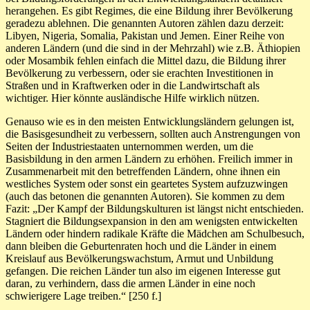
herangehen. Es gibt Regimes, die eine Bildung ihrer Bevölkerung
geradezu ablehnen. Die genannten Autoren zählen dazu derzeit:
Libyen, Nigeria, Somalia, Pakistan und Jemen. Einer Reihe von
anderen Ländern (und die sind in der Mehrzahl) wie z.B. Äthiopien
oder Mosambik fehlen einfach die Mittel dazu, die Bildung ihrer
Bevölkerung zu verbessern, oder sie erachten Investitionen in
Straßen und in Kraftwerken oder in die Landwirtschaft als
wichtiger. Hier könnte ausländische Hilfe wirklich nützen.
Genauso wie es in den meisten Entwicklungsländern gelungen ist,
die Basisgesundheit zu verbessern, sollten auch Anstrengungen von
Seiten der Industriestaaten unternommen werden, um die
Basisbildung in den armen Ländern zu erhöhen. Freilich immer in
Zusammenarbeit mit den betreffenden Ländern, ohne ihnen ein
westliches System oder sonst ein geartetes System aufzuzwingen
(auch das betonen die genannten Autoren). Sie kommen zu dem
Fazit: „Der Kampf der Bildungskulturen ist längst nicht entschieden.
Stagniert die Bildungsexpansion in den am wenigsten entwickelten
Ländern oder hindern radikale Kräfte die Mädchen am Schulbesuch,
dann bleiben die Geburtenraten hoch und die Länder in einem
Kreislauf aus Bevölkerungswachstum, Armut und Unbildung
gefangen. Die reichen Länder tun also im eigenen Interesse gut
daran, zu verhindern, dass die armen Länder in eine noch
schwierigere Lage treiben.“ [250 f.]