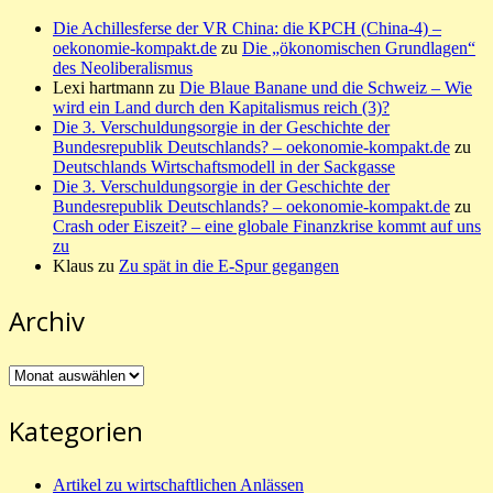
Die Achillesferse der VR China: die KPCH (China-4) –
oekonomie-kompakt.de
zu
Die „ökonomischen Grundlagen“
des Neoliberalismus
Lexi hartmann
zu
Die Blaue Banane und die Schweiz – Wie
wird ein Land durch den Kapitalismus reich (3)?
Die 3. Verschuldungsorgie in der Geschichte der
Bundesrepublik Deutschlands? – oekonomie-kompakt.de
zu
Deutschlands Wirtschaftsmodell in der Sackgasse
Die 3. Verschuldungsorgie in der Geschichte der
Bundesrepublik Deutschlands? – oekonomie-kompakt.de
zu
Crash oder Eiszeit? – eine globale Finanzkrise kommt auf uns
zu
Klaus
zu
Zu spät in die E-Spur gegangen
Archiv
Archiv
Kategorien
Artikel zu wirtschaftlichen Anlässen