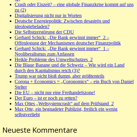
Crash oder Eiszeit? – eine globale Finanzkrise kommt auf uns
zu (2)
Digitalisierung nicht nur in Worten
Deutsche Energiepolitik: Zwischen desaströs und
ideologiebeladen?
Die Selbstzerstörung der CDU
Gerhard Schick: „Die Bank gewinnt immer“_2 –
Offenlegung der Mechanismen deutscher Finanzpolitik
Gerhard Schick: „Die Bank gewinnt immer“_1 –
Neoliberalismus zum Anfassen
Heikle Probleme des Umweltschutzes_2
Die Blaue Banane und die Schweiz – Wie wird ein Land
durch den Kapitalismus reich (3)?
Trump war nicht bloß dumm, aber größtenteils
Corona + Economics = „Coronomics“ – ein Buch von Daniel
Stelter
Die EU – nicht nur eine Freihandelszone!
Der Euro – ist er noch zu retten?
Max Ottes „Weltsystemcrash“ auf dem Prüfstand_2
Max Otte, ein begnadeter Publizist, freilich ein wenig
selbstverliebt
Neueste Kommentare