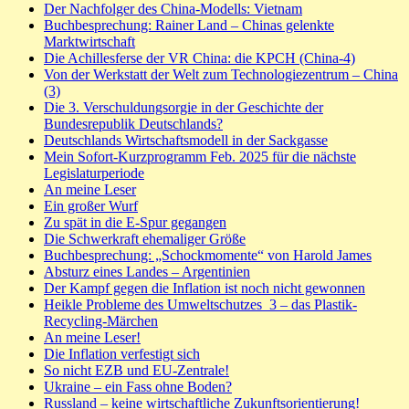
Der Nachfolger des China-Modells: Vietnam
Buchbesprechung: Rainer Land – Chinas gelenkte
Marktwirtschaft
Die Achillesferse der VR China: die KPCH (China-4)
Von der Werkstatt der Welt zum Technologiezentrum – China
(3)
Die 3. Verschuldungsorgie in der Geschichte der
Bundesrepublik Deutschlands?
Deutschlands Wirtschaftsmodell in der Sackgasse
Mein Sofort-Kurzprogramm Feb. 2025 für die nächste
Legislaturperiode
An meine Leser
Ein großer Wurf
Zu spät in die E-Spur gegangen
Die Schwerkraft ehemaliger Größe
Buchbesprechung: „Schockmomente“ von Harold James
Absturz eines Landes – Argentinien
Der Kampf gegen die Inflation ist noch nicht gewonnen
Heikle Probleme des Umweltschutzes_3 – das Plastik-
Recycling-Märchen
An meine Leser!
Die Inflation verfestigt sich
So nicht EZB und EU-Zentrale!
Ukraine – ein Fass ohne Boden?
Russland – keine wirtschaftliche Zukunftsorientierung!