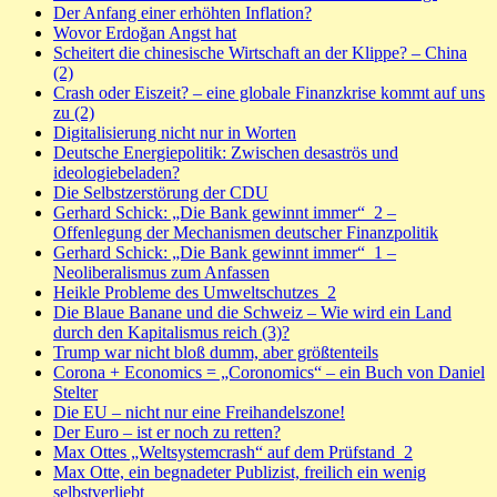
Der Anfang einer erhöhten Inflation?
Wovor Erdoğan Angst hat
Scheitert die chinesische Wirtschaft an der Klippe? – China
(2)
Crash oder Eiszeit? – eine globale Finanzkrise kommt auf uns
zu (2)
Digitalisierung nicht nur in Worten
Deutsche Energiepolitik: Zwischen desaströs und
ideologiebeladen?
Die Selbstzerstörung der CDU
Gerhard Schick: „Die Bank gewinnt immer“_2 –
Offenlegung der Mechanismen deutscher Finanzpolitik
Gerhard Schick: „Die Bank gewinnt immer“_1 –
Neoliberalismus zum Anfassen
Heikle Probleme des Umweltschutzes_2
Die Blaue Banane und die Schweiz – Wie wird ein Land
durch den Kapitalismus reich (3)?
Trump war nicht bloß dumm, aber größtenteils
Corona + Economics = „Coronomics“ – ein Buch von Daniel
Stelter
Die EU – nicht nur eine Freihandelszone!
Der Euro – ist er noch zu retten?
Max Ottes „Weltsystemcrash“ auf dem Prüfstand_2
Max Otte, ein begnadeter Publizist, freilich ein wenig
selbstverliebt