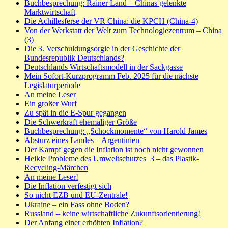
Buchbesprechung: Rainer Land – Chinas gelenkte
Marktwirtschaft
Die Achillesferse der VR China: die KPCH (China-4)
Von der Werkstatt der Welt zum Technologiezentrum – China
(3)
Die 3. Verschuldungsorgie in der Geschichte der
Bundesrepublik Deutschlands?
Deutschlands Wirtschaftsmodell in der Sackgasse
Mein Sofort-Kurzprogramm Feb. 2025 für die nächste
Legislaturperiode
An meine Leser
Ein großer Wurf
Zu spät in die E-Spur gegangen
Die Schwerkraft ehemaliger Größe
Buchbesprechung: „Schockmomente“ von Harold James
Absturz eines Landes – Argentinien
Der Kampf gegen die Inflation ist noch nicht gewonnen
Heikle Probleme des Umweltschutzes_3 – das Plastik-
Recycling-Märchen
An meine Leser!
Die Inflation verfestigt sich
So nicht EZB und EU-Zentrale!
Ukraine – ein Fass ohne Boden?
Russland – keine wirtschaftliche Zukunftsorientierung!
Der Anfang einer erhöhten Inflation?