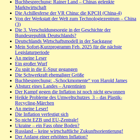
Buchbesprechung: Rainer Land – Chinas gelenkte
Marktwirtschaft
Die Achillesferse der VR China: die KPCH (China-4)
Von der Werkstatt der Welt zum Technologiezentrum – China
(3)
Die 3. Verschuldungsorgie in der Geschichte der
Bundesrepublik Deutschlands?
Deutschlands Wirtschaftsmodell in der Sackgasse
Mein Sofort-Kurzprogramm Feb. 2025 für die nächste
Legislaturperiode
An meine Leser
Ein großer Wurf
Zu spät in die E-Spur gegangen
Die Schwerkraft ehemaliger Größe
Buchbesprechung: „Schockmomente“ von Harold James
Absturz eines Landes – Argentinien
Der Kampf gegen die Inflation ist noch nicht gewonnen
Heikle Probleme des Umweltschutzes_3 – das Plastik-
Recycling-Märchen
An meine Leser!
Die Inflation verfestigt sich
So nicht EZB und EU-Zentrale!
Ukraine – ein Fass ohne Boden?
Russland – keine wirtschaftliche Zukunftsorientierung!
Der Anfang einer erhöhten Inflation?