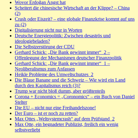
Wovor Erdoğan Angst hat
Scheitert die chinesische Wirtschaft an der Klippe? – China
(2)
Crash oder Eiszeit? – eine globale Finanzkrise kommt auf uns
zu (2)
Digitalisierung nicht nur in Worten
Deutsche Energiepolitik: Zwischen desaströs und
ideologiebeladen?
Die Selbstzerstörung der CDU
Gerhard Schick: „Die Bank gewinnt immer“_2 –
Offenlegung der Mechanismen deutscher Finanzpolitik
Gerhard Schick: „Die Bank gewinnt immer“_1 –
Neoliberalismus zum Anfassen
Heikle Probleme des Umweltschutzes_2
Die Blaue Banane und die Schweiz – Wie wird ein Land
durch den Kapitalismus reich (3)?
Trump war nicht bloß dumm, aber größtenteils
Corona + Economics = „Coronomics“ – ein Buch von Daniel
Stelter
Die EU – nicht nur eine Freihandelszone!
Der Euro – ist er noch zu retten?
Max Ottes „Weltsystemcrash“ auf dem Prüfstand_2
Max Otte, ein begnadeter Publizist, freilich ein wenig
selbstverliebt