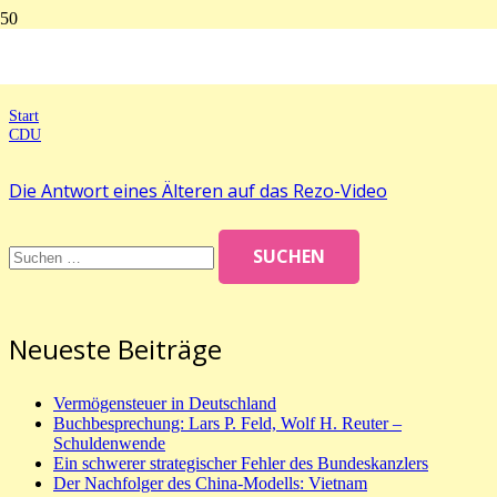
CDU
Start
CDU
Die Antwort eines Älteren auf das Rezo-Video
Suchen
nach:
Neueste Beiträge
Vermögensteuer in Deutschland
Buchbesprechung: Lars P. Feld, Wolf H. Reuter –
Schuldenwende
Ein schwerer strategischer Fehler des Bundeskanzlers
Der Nachfolger des China-Modells: Vietnam