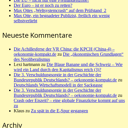
Die EU – nicht nur eine Freihandelszone!
Der Euro – ist er noch zu retten?
Max Ottes „Weltsystemcrash“ auf dem Prüfstand_2
Max Otte, ein begnadeter Publizist, freilich ein wenig
selbstverliebt
Neueste Kommentare
Die Achillesferse der VR China: die KPCH (China-4) –
oekonomie-kompakt.de
zu
Die „ökonomischen Grundlagen“
des Neoliberalismus
Lexi hartmann
zu
Die Blaue Banane und die Schweiz – Wie
wird ein Land durch den Kapitalismus reich (3)?
Die 3. Verschuldungsorgie in der Geschichte der
Bundesrepublik Deutschlands? – oekonomie-kompakt.de
zu
Deutschlands Wirtschaftsmodell in der Sackgasse
Die 3. Verschuldungsorgie in der Geschichte der
Bundesrepublik Deutschlands? – oekonomie-kompakt.de
zu
Crash oder Eiszeit? – eine globale Finanzkrise kommt auf uns
zu
Klaus
zu
Zu spät in die E-Spur gegangen
Archiv