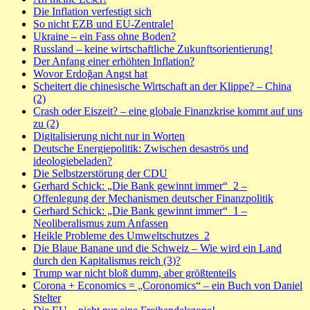
Die Inflation verfestigt sich
So nicht EZB und EU-Zentrale!
Ukraine – ein Fass ohne Boden?
Russland – keine wirtschaftliche Zukunftsorientierung!
Der Anfang einer erhöhten Inflation?
Wovor Erdoğan Angst hat
Scheitert die chinesische Wirtschaft an der Klippe? – China
(2)
Crash oder Eiszeit? – eine globale Finanzkrise kommt auf uns
zu (2)
Digitalisierung nicht nur in Worten
Deutsche Energiepolitik: Zwischen desaströs und
ideologiebeladen?
Die Selbstzerstörung der CDU
Gerhard Schick: „Die Bank gewinnt immer“_2 –
Offenlegung der Mechanismen deutscher Finanzpolitik
Gerhard Schick: „Die Bank gewinnt immer“_1 –
Neoliberalismus zum Anfassen
Heikle Probleme des Umweltschutzes_2
Die Blaue Banane und die Schweiz – Wie wird ein Land
durch den Kapitalismus reich (3)?
Trump war nicht bloß dumm, aber größtenteils
Corona + Economics = „Coronomics“ – ein Buch von Daniel
Stelter