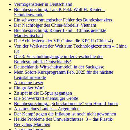
Vermögensteuer in Deutschland
Buchbesprechung: Lars P. Feld, Wolf H. Reuter –
Schuldenwende
Ein schwerer strategischer Fehler des Bundeskanzlers
Der Nachfolger des China-Modells: Vietnam
Buchbesprechung: Rainer Land – Chinas gelenkte
Marktwirtschaft
Die Achillesferse der VR China: die KPCH (China-4)
Von der Werkstatt der Welt zum Technologiezentrum – China
(3)
Die 3. Verschuldungsorgie in der Geschichte der
Bundesrepublik Deutschlands?
Deutschlands Wirtschaftsmodell in der Sackgasse
Mein Sofort-Kurzprogramm Feb. 2025 für die nächste
Legislaturperiode
An meine Leser
Ein großer Wurf
Zu spät in die E-Spur gegangen
Die Schwerkraft ehemaliger Größe
Buchbesprechung: „Schockmomente“ von Harold James
Absturz eines Landes – Argentinien
Der Kampf gegen die Inflation ist noch nicht gewonnen
Heikle Probleme des Umweltschutzes_3 – das Plastik-
Recycling-Märchen
An meine Leser!