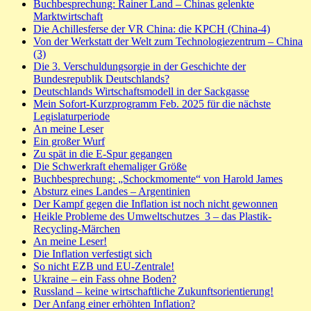
Buchbesprechung: Rainer Land – Chinas gelenkte
Marktwirtschaft
Die Achillesferse der VR China: die KPCH (China-4)
Von der Werkstatt der Welt zum Technologiezentrum – China
(3)
Die 3. Verschuldungsorgie in der Geschichte der
Bundesrepublik Deutschlands?
Deutschlands Wirtschaftsmodell in der Sackgasse
Mein Sofort-Kurzprogramm Feb. 2025 für die nächste
Legislaturperiode
An meine Leser
Ein großer Wurf
Zu spät in die E-Spur gegangen
Die Schwerkraft ehemaliger Größe
Buchbesprechung: „Schockmomente“ von Harold James
Absturz eines Landes – Argentinien
Der Kampf gegen die Inflation ist noch nicht gewonnen
Heikle Probleme des Umweltschutzes_3 – das Plastik-
Recycling-Märchen
An meine Leser!
Die Inflation verfestigt sich
So nicht EZB und EU-Zentrale!
Ukraine – ein Fass ohne Boden?
Russland – keine wirtschaftliche Zukunftsorientierung!
Der Anfang einer erhöhten Inflation?