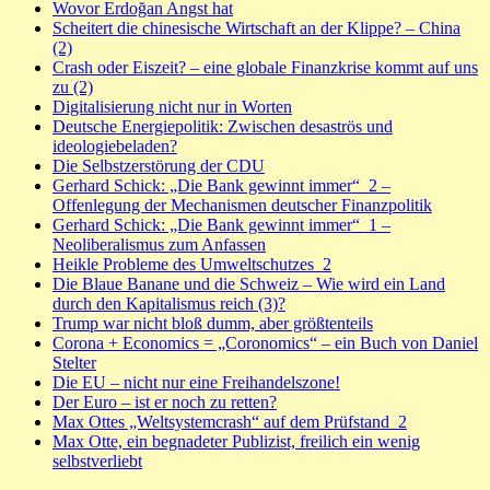
Wovor Erdoğan Angst hat
Scheitert die chinesische Wirtschaft an der Klippe? – China
(2)
Crash oder Eiszeit? – eine globale Finanzkrise kommt auf uns
zu (2)
Digitalisierung nicht nur in Worten
Deutsche Energiepolitik: Zwischen desaströs und
ideologiebeladen?
Die Selbstzerstörung der CDU
Gerhard Schick: „Die Bank gewinnt immer“_2 –
Offenlegung der Mechanismen deutscher Finanzpolitik
Gerhard Schick: „Die Bank gewinnt immer“_1 –
Neoliberalismus zum Anfassen
Heikle Probleme des Umweltschutzes_2
Die Blaue Banane und die Schweiz – Wie wird ein Land
durch den Kapitalismus reich (3)?
Trump war nicht bloß dumm, aber größtenteils
Corona + Economics = „Coronomics“ – ein Buch von Daniel
Stelter
Die EU – nicht nur eine Freihandelszone!
Der Euro – ist er noch zu retten?
Max Ottes „Weltsystemcrash“ auf dem Prüfstand_2
Max Otte, ein begnadeter Publizist, freilich ein wenig
selbstverliebt