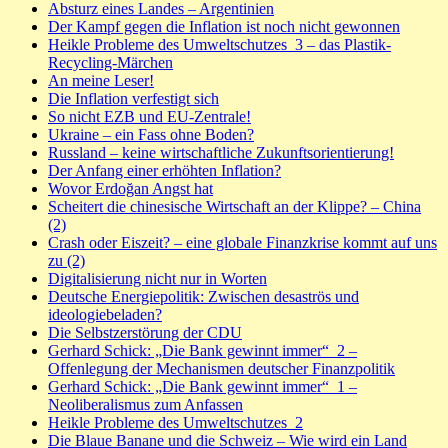
Absturz eines Landes – Argentinien
Der Kampf gegen die Inflation ist noch nicht gewonnen
Heikle Probleme des Umweltschutzes_3 – das Plastik-
Recycling-Märchen
An meine Leser!
Die Inflation verfestigt sich
So nicht EZB und EU-Zentrale!
Ukraine – ein Fass ohne Boden?
Russland – keine wirtschaftliche Zukunftsorientierung!
Der Anfang einer erhöhten Inflation?
Wovor Erdoğan Angst hat
Scheitert die chinesische Wirtschaft an der Klippe? – China
(2)
Crash oder Eiszeit? – eine globale Finanzkrise kommt auf uns
zu (2)
Digitalisierung nicht nur in Worten
Deutsche Energiepolitik: Zwischen desaströs und
ideologiebeladen?
Die Selbstzerstörung der CDU
Gerhard Schick: „Die Bank gewinnt immer“_2 –
Offenlegung der Mechanismen deutscher Finanzpolitik
Gerhard Schick: „Die Bank gewinnt immer“_1 –
Neoliberalismus zum Anfassen
Heikle Probleme des Umweltschutzes_2
Die Blaue Banane und die Schweiz – Wie wird ein Land