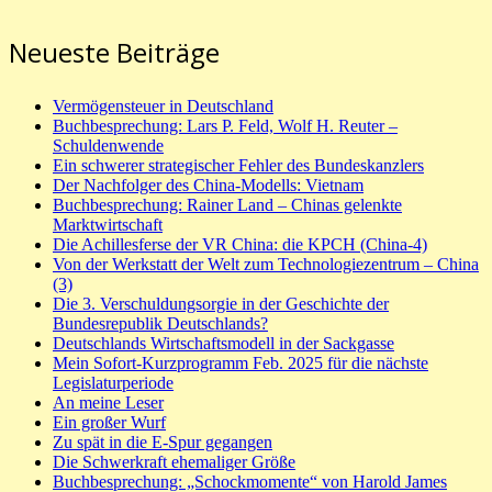
Neueste Beiträge
Vermögensteuer in Deutschland
Buchbesprechung: Lars P. Feld, Wolf H. Reuter –
Schuldenwende
Ein schwerer strategischer Fehler des Bundeskanzlers
Der Nachfolger des China-Modells: Vietnam
Buchbesprechung: Rainer Land – Chinas gelenkte
Marktwirtschaft
Die Achillesferse der VR China: die KPCH (China-4)
Von der Werkstatt der Welt zum Technologiezentrum – China
(3)
Die 3. Verschuldungsorgie in der Geschichte der
Bundesrepublik Deutschlands?
Deutschlands Wirtschaftsmodell in der Sackgasse
Mein Sofort-Kurzprogramm Feb. 2025 für die nächste
Legislaturperiode
An meine Leser
Ein großer Wurf
Zu spät in die E-Spur gegangen
Die Schwerkraft ehemaliger Größe
Buchbesprechung: „Schockmomente“ von Harold James