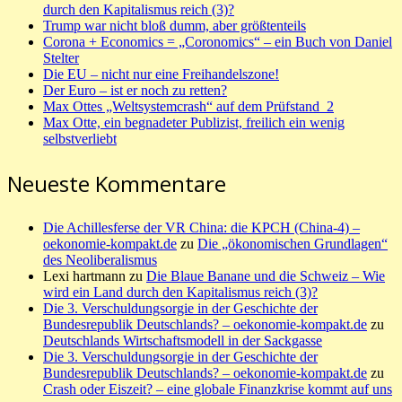
durch den Kapitalismus reich (3)?
Trump war nicht bloß dumm, aber größtenteils
Corona + Economics = „Coronomics“ – ein Buch von Daniel
Stelter
Die EU – nicht nur eine Freihandelszone!
Der Euro – ist er noch zu retten?
Max Ottes „Weltsystemcrash“ auf dem Prüfstand_2
Max Otte, ein begnadeter Publizist, freilich ein wenig
selbstverliebt
Neueste Kommentare
Die Achillesferse der VR China: die KPCH (China-4) –
oekonomie-kompakt.de
zu
Die „ökonomischen Grundlagen“
des Neoliberalismus
Lexi hartmann
zu
Die Blaue Banane und die Schweiz – Wie
wird ein Land durch den Kapitalismus reich (3)?
Die 3. Verschuldungsorgie in der Geschichte der
Bundesrepublik Deutschlands? – oekonomie-kompakt.de
zu
Deutschlands Wirtschaftsmodell in der Sackgasse
Die 3. Verschuldungsorgie in der Geschichte der
Bundesrepublik Deutschlands? – oekonomie-kompakt.de
zu
Crash oder Eiszeit? – eine globale Finanzkrise kommt auf uns