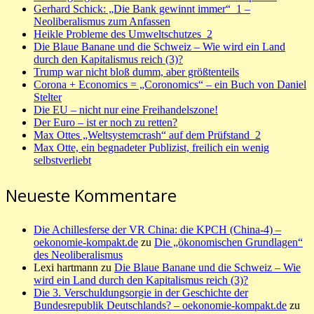
Gerhard Schick: „Die Bank gewinnt immer“_1 –
Neoliberalismus zum Anfassen
Heikle Probleme des Umweltschutzes_2
Die Blaue Banane und die Schweiz – Wie wird ein Land
durch den Kapitalismus reich (3)?
Trump war nicht bloß dumm, aber größtenteils
Corona + Economics = „Coronomics“ – ein Buch von Daniel
Stelter
Die EU – nicht nur eine Freihandelszone!
Der Euro – ist er noch zu retten?
Max Ottes „Weltsystemcrash“ auf dem Prüfstand_2
Max Otte, ein begnadeter Publizist, freilich ein wenig
selbstverliebt
Neueste Kommentare
Die Achillesferse der VR China: die KPCH (China-4) –
oekonomie-kompakt.de
zu
Die „ökonomischen Grundlagen“
des Neoliberalismus
Lexi hartmann
zu
Die Blaue Banane und die Schweiz – Wie
wird ein Land durch den Kapitalismus reich (3)?
Die 3. Verschuldungsorgie in der Geschichte der
Bundesrepublik Deutschlands? – oekonomie-kompakt.de
zu