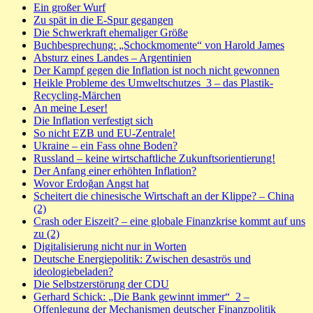
Ein großer Wurf
Zu spät in die E-Spur gegangen
Die Schwerkraft ehemaliger Größe
Buchbesprechung: „Schockmomente“ von Harold James
Absturz eines Landes – Argentinien
Der Kampf gegen die Inflation ist noch nicht gewonnen
Heikle Probleme des Umweltschutzes_3 – das Plastik-
Recycling-Märchen
An meine Leser!
Die Inflation verfestigt sich
So nicht EZB und EU-Zentrale!
Ukraine – ein Fass ohne Boden?
Russland – keine wirtschaftliche Zukunftsorientierung!
Der Anfang einer erhöhten Inflation?
Wovor Erdoğan Angst hat
Scheitert die chinesische Wirtschaft an der Klippe? – China
(2)
Crash oder Eiszeit? – eine globale Finanzkrise kommt auf uns
zu (2)
Digitalisierung nicht nur in Worten
Deutsche Energiepolitik: Zwischen desaströs und
ideologiebeladen?
Die Selbstzerstörung der CDU
Gerhard Schick: „Die Bank gewinnt immer“_2 –
Offenlegung der Mechanismen deutscher Finanzpolitik