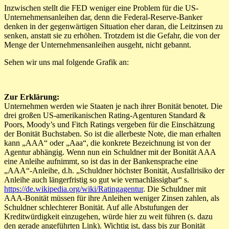
Inzwischen stellt die FED weniger eine Problem für die US-
Unternehmensanleihen dar, denn die Federal-Reserve-Banker
denken in der gegenwärtigen Situation eher daran, die Leitzinsen zu
senken, anstatt sie zu erhöhen. Trotzdem ist die Gefahr, die von der
Menge der Unternehmensanleihen ausgeht, nicht gebannt.
Sehen wir uns mal folgende Grafik an:
Zur Erklärung:
Unternehmen werden wie Staaten je nach ihrer Bonität benotet. Die
drei großen US-amerikanischen Rating-Agenturen Standard &
Poors, Moody’s und Fitch Ratings vergeben für die Einschätzung
der Bonität Buchstaben. So ist die allerbeste Note, die man erhalten
kann „AAA“ oder „Aaa“, die konkrete Bezeichnung ist von der
Agentur abhängig. Wenn nun ein Schuldner mit der Bonität AAA
eine Anleihe aufnimmt, so ist das in der Bankensprache eine
„AAA“-Anleihe, d.h. „Schuldner höchster Bonität, Ausfallrisiko der
Anleihe auch längerfristig so gut wie vernachlässigbar“ s.
https://de.wikipedia.org/wiki/Ratingagentur
. Die Schuldner mit
AAA-Bonität müssen für ihre Anleihen weniger Zinsen zahlen, als
Schuldner schlechterer Bonität. Auf alle Abstufungen der
Kreditwürdigkeit einzugehen, würde hier zu weit führen (s. dazu
den gerade angeführten Link). Wichtig ist, dass bis zur Bonität