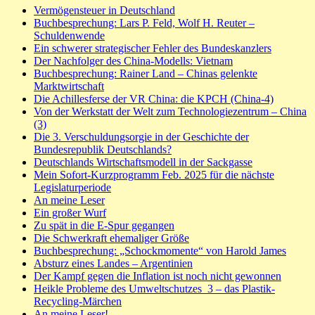
Vermögensteuer in Deutschland
Buchbesprechung: Lars P. Feld, Wolf H. Reuter –
Schuldenwende
Ein schwerer strategischer Fehler des Bundeskanzlers
Der Nachfolger des China-Modells: Vietnam
Buchbesprechung: Rainer Land – Chinas gelenkte
Marktwirtschaft
Die Achillesferse der VR China: die KPCH (China-4)
Von der Werkstatt der Welt zum Technologiezentrum – China
(3)
Die 3. Verschuldungsorgie in der Geschichte der
Bundesrepublik Deutschlands?
Deutschlands Wirtschaftsmodell in der Sackgasse
Mein Sofort-Kurzprogramm Feb. 2025 für die nächste
Legislaturperiode
An meine Leser
Ein großer Wurf
Zu spät in die E-Spur gegangen
Die Schwerkraft ehemaliger Größe
Buchbesprechung: „Schockmomente“ von Harold James
Absturz eines Landes – Argentinien
Der Kampf gegen die Inflation ist noch nicht gewonnen
Heikle Probleme des Umweltschutzes_3 – das Plastik-
Recycling-Märchen
An meine Leser!