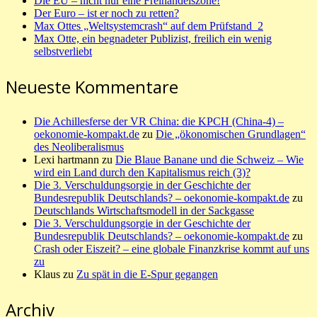
Die EU – nicht nur eine Freihandelszone!
Der Euro – ist er noch zu retten?
Max Ottes „Weltsystemcrash“ auf dem Prüfstand_2
Max Otte, ein begnadeter Publizist, freilich ein wenig
selbstverliebt
Neueste Kommentare
Die Achillesferse der VR China: die KPCH (China-4) –
oekonomie-kompakt.de
zu
Die „ökonomischen Grundlagen“
des Neoliberalismus
Lexi hartmann
zu
Die Blaue Banane und die Schweiz – Wie
wird ein Land durch den Kapitalismus reich (3)?
Die 3. Verschuldungsorgie in der Geschichte der
Bundesrepublik Deutschlands? – oekonomie-kompakt.de
zu
Deutschlands Wirtschaftsmodell in der Sackgasse
Die 3. Verschuldungsorgie in der Geschichte der
Bundesrepublik Deutschlands? – oekonomie-kompakt.de
zu
Crash oder Eiszeit? – eine globale Finanzkrise kommt auf uns
zu
Klaus
zu
Zu spät in die E-Spur gegangen
Archiv