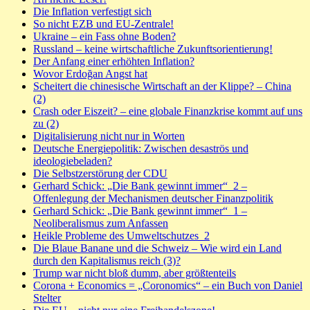
Die Inflation verfestigt sich
So nicht EZB und EU-Zentrale!
Ukraine – ein Fass ohne Boden?
Russland – keine wirtschaftliche Zukunftsorientierung!
Der Anfang einer erhöhten Inflation?
Wovor Erdoğan Angst hat
Scheitert die chinesische Wirtschaft an der Klippe? – China
(2)
Crash oder Eiszeit? – eine globale Finanzkrise kommt auf uns
zu (2)
Digitalisierung nicht nur in Worten
Deutsche Energiepolitik: Zwischen desaströs und
ideologiebeladen?
Die Selbstzerstörung der CDU
Gerhard Schick: „Die Bank gewinnt immer“_2 –
Offenlegung der Mechanismen deutscher Finanzpolitik
Gerhard Schick: „Die Bank gewinnt immer“_1 –
Neoliberalismus zum Anfassen
Heikle Probleme des Umweltschutzes_2
Die Blaue Banane und die Schweiz – Wie wird ein Land
durch den Kapitalismus reich (3)?
Trump war nicht bloß dumm, aber größtenteils
Corona + Economics = „Coronomics“ – ein Buch von Daniel
Stelter